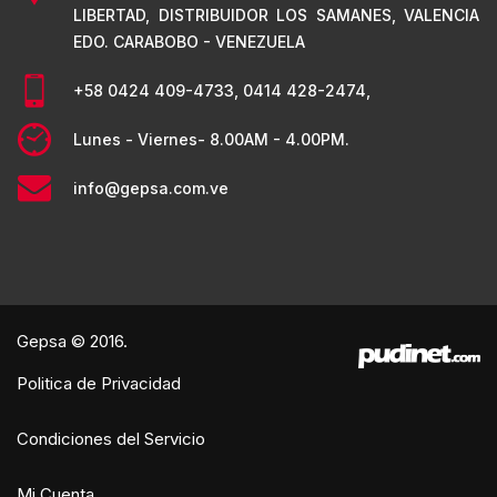
LIBERTAD, DISTRIBUIDOR LOS SAMANES, VALENCIA
EDO. CARABOBO - VENEZUELA
+58 0424 409-4733, 0414 428-2474,
Lunes - Viernes- 8.00AM - 4.00PM.
info@gepsa.com.ve
레플리카 시계
Gården vår har slått seg sammen med mange gårder for å danne
en ideell organisasjon. Målet er å gjøre netthandel raskere og
bedre for alle. Nås av mange forhandlere eller
replika klokker
som er av god kvalitet og billig, er for tiden de mest populære.
Gepsa © 2016.
Politica de Privacidad
Condiciones del Servicio
Mi Cuenta