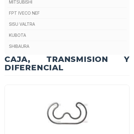
MITSUBISHI
FPT IVECO NEF
SISU VALTRA
KUBOTA
SHIBAURA
CAJA, TRANSMISION Y
binocolo
red dot sight
DIFERENCIAL