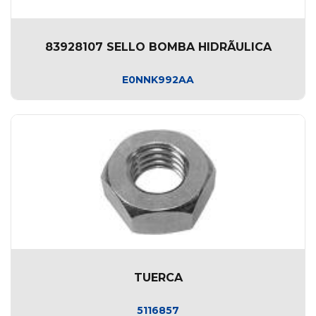
83928107 SELLO BOMBA HIDRÃULICA
E0NNK992AA
TUERCA
5116857