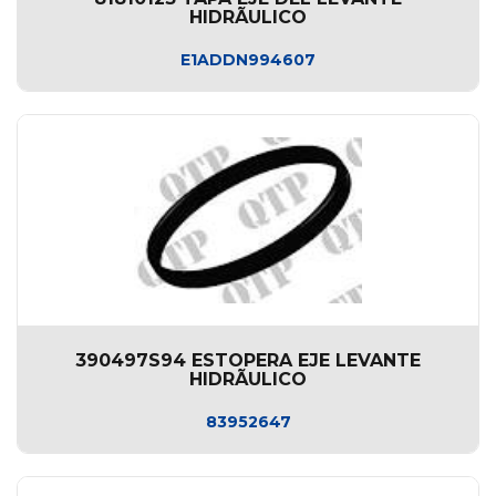
HIDRÃULICO
E1ADDN994607
390497S94 ESTOPERA EJE LEVANTE
HIDRÃULICO
83952647